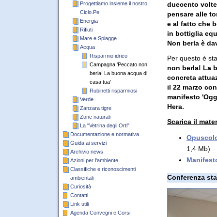
Progettiamo insieme il nostro
duecento volte 
Ciclo.Pe
pensare alle to
Energia
e al fatto che 
Rifiuti
in bottiglia eq
Mare e Spiagge
Non berla è da
Acqua
Risparmio idrico
Per questo è st
Campagna 'Peccato non
non berla! La 
berla! La buona acqua di
concreta attua
casa tua'
il 22 marzo con
Rubinetti risparmiosi
manifesto 'Ogg
Verde
Hera.
Zanzara tigre
Zone naturali
Scarica il mate
La "Vetrina degli Orti"
Documentazione e normativa
Opuscolo 
Guida ai servizi
1,4 Mb)
Archivio news
Manifest
Azioni per l'ambiente
Classifiche e riconoscimenti
Conferenza sta
ambientali
Curiosità
Contatti
Link utili
Agenda Convegni e Corsi