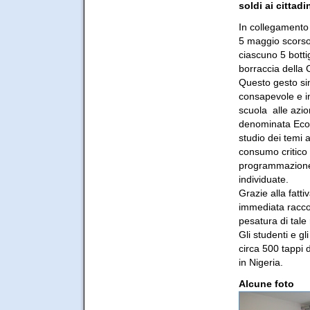
soldi ai cittadin
In collegamento 
5 maggio scorso 
ciascuno 5 bottig
borraccia della
Questo gesto si
consapevole e in
scuola alle azio
denominata Ecom
studio dei temi a
consumo critico ne
programmazione di
individuate.
Grazie alla fatt
immediata raccolt
pesatura di tale r
Gli studenti e gl
circa 500 tappi 
in Nigeria.
Alcune foto