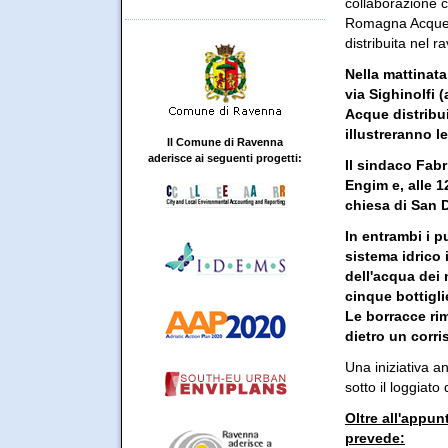
collaborazione c
Romagna Acque, 
distribuita nel 
Nella mattinat
via Sighinolfi
Acque distribui
illustreranno l
Il Comune di Ravenna
aderisce ai seguenti progetti:
Il sindaco Fabr
Engim e, alle 1
chiesa di San 
In entrambi i p
sistema idrico i
dell'acqua dei 
cinque bottigl
Le borracce ri
dietro un corris
Una iniziativa a
sotto il loggiato
Oltre all'appu
prevede: