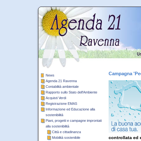
Campagna 'Pecc
News
Agenda 21 Ravenna
Contabilità ambientale
Rapporto sullo Stato dell'Ambiente
Acquisti Verdi
Registrazione EMAS
Informazione ed Educazione alla
sostenibilità
Piani, progetti e campagne improntati
alla sostenibilità
Città e cittadinanza
controllata ed
Mobilità sostenibile