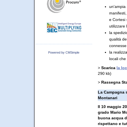
un'ampia 
manifesti,
e Cortesi s
utilizzare
la spedizi
qualità de
connesse a
la realizz
Powered by CMSimple
locali che
publisher: carlo trabatti
>
Scarica
la lo
290 kb)
>
Rassegna St
La Campagna sb
Montanari
Il 10 maggio 20
grado Mario Mo
buona acqua di 
rispettano e tu